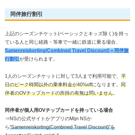
同伴旅行割引
上記のシーズンチケット(ベーシックとキッズ除く)を持っ
ている人と同じ経路・等車で一緒に鉄道に乗る場合、
Samenreiskorting(Combined Travel Discount)＝同伴旅
行割引
が受けられます。
1人のシーズンチケットに対して3人まで利用可能で、
平
日のピーク時間以外の乗車料金が40%off
になります。
同
伴者のOVチップカードの所持の有無は問いません
。
同伴者が個人用OVチップカードを持っている場合
⇒NSの公式サイトかアプリのMijn NSか
ら
“Samenreiskorting(Combined Travel Discount)”を