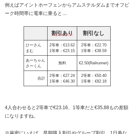
例えばアイントホーフェンからアムステルダムまでオフピ
ーク時間帯に電車に乗ると…
割引あり
割引なし
ひーさん
2等車：€13.62
2等車：€22.70
まむ
1等車：€23.15
1等車：€38.59
あーちゃん
無料
€2.50(Railrunner)
さーくん
2等車：€27.24
2等車：€50.40
合計
1等車：€46.30
1等車：€82.18
4人合わせると2等車で€23.16、1等車だと€35.88もの差額
になりますね。
※厳密にいえば、早期購入割引やグループ割引、1日券な