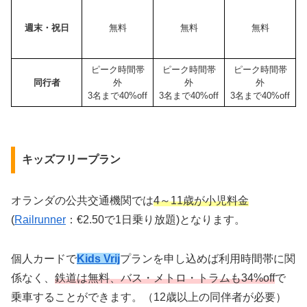
週末・祝日
無料
無料
無料
ピーク時間帯
ピーク時間帯
ピーク時間帯
同行者
外
外
外
3名まで40%off
3名まで40%off
3名まで40%off
キッズフリープラン
オランダの公共交通機関では
4～11歳が小児料金
(
Railrunner
：€2.50で1日乗り放題)となります。
個人カードで
Kids Vrij
プランを申し込めば利用時間帯に関
係なく、
鉄道は無料、バス・メトロ・トラムも34%off
で
乗車することができます。（12歳以上の同伴者が必要）