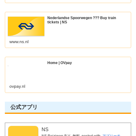
Nederlandse Spoorwegen ??? Buy train
tickets | NS
www.ns.nl
Home | OVpay
ovpay.nl
公式アプリ
NS