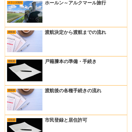
ホールン～アルクマール旅行
オランダ国内
渡航決定から渡航までの流れ
渡航前
戸籍謄本の準備・手続き
渡航前
渡航後の各種手続きの流れ
渡航後
市民登録と居住許可
渡航後